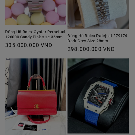
Đồng Hồ Rolex Oyster Perpetual
Đồng Hồ Rolex Datejust 279174
126000 Candy Pink size 36mm
Dark Grey Size 28mm
Giá
335.000.000 VND
Giá
298.000.000 VND
thông
thông
thường
thường