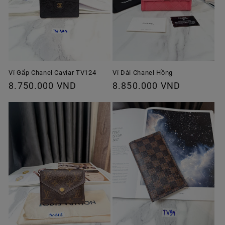
Ví Gấp Chanel Caviar TV124
Ví Dài Chanel Hồng
Giá
8.750.000 VND
Giá
8.850.000 VND
thông
thông
thường
thường