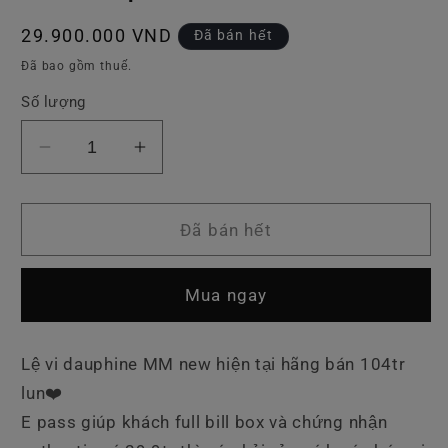
Giá
29.900.000 VND
Đã bán hết
thông
Đã bao gồm thuế.
thường
Số lượng
Giảm
Tăng
số
số
lượng
lượng
của
của
Đã bán hết
LV
LV
Dauphine
Dauphine
Mua ngay
MM
MM
TV69
TV69
Lệ vi dauphine MM new hiện tại hãng bán 104tr
lun❤️
E pass giúp khách full bill box và chứng nhận