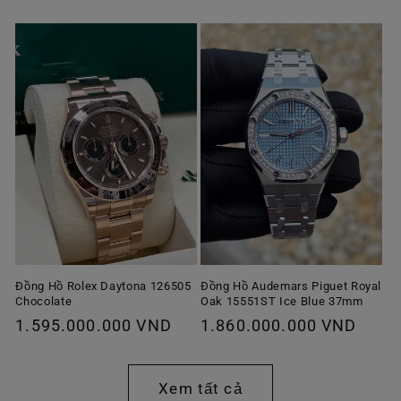
thông
thường
đãi
thường
Đồng Hồ Rolex Daytona 126505
Đồng Hồ Audemars Piguet Royal
Chocolate
Oak 15551ST Ice Blue 37mm
Giá
1.595.000.000 VND
Giá
1.860.000.000 VND
thông
thông
thường
thường
Xem tất cả