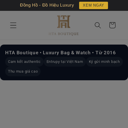
Chuyển
Đồng Hồ - Đồ Hiệu Luxury
XEM NGAY
đến nội
dung
Giỏ
hàng
HTA Boutique • Luxury Bag & Watch • Từ 2016
Cam kết authentic
Entrupy tại Việt Nam
Ký gửi minh bạch
Thu mua giá cao
Chuyển
đến
thông
tin sản
phẩm