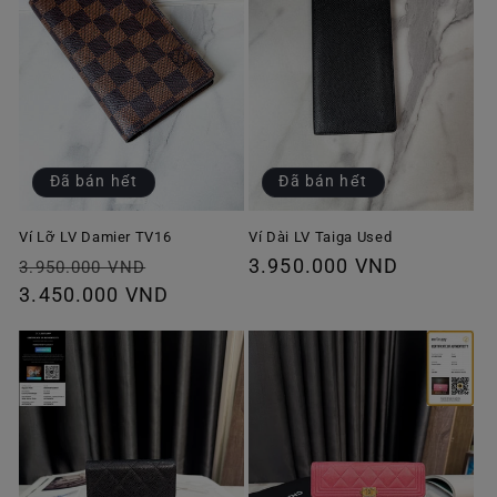
Đã bán hết
Đã bán hết
Ví Lỡ LV Damier TV16
Ví Dài LV Taiga Used
Giá
Giá
Giá
3.950.000 VND
3.950.000 VND
thông
3.450.000 VND
ưu
thông
thường
đãi
thường