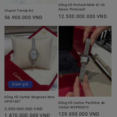
Đồng Hồ Richard Mille 67-02
Alexis Pinturault
Chanel Trendy Đỏ
Giá
12.500.000.000 VND
Giá
56.900.000 VND
thông
thông
thường
thường
Giảm giá
Đồng Hồ Cartier Baignoire Mini
HPI01607
Đồng Hồ Cartier Panthère de
Cartier WSPN0013
Giá
Giá
2.050.000.000 VND
Giá
129.000.000 VND
thông
1.870.000.000 VND
ưu