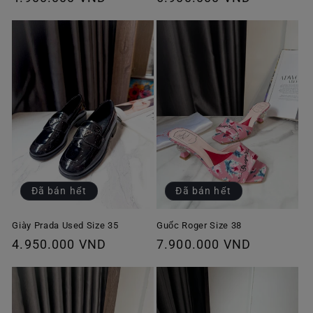
thông
thông
thường
thường
Đã bán hết
Đã bán hết
Giày Prada Used Size 35
Guốc Roger Size 38
Giá
4.950.000 VND
Giá
7.900.000 VND
thông
thông
thường
thường