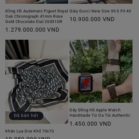
Giày Gucci New Size 39.5 Fit 40
Đồng Hồ Audemars Piguet Royal
Oak Chronograph 41mm Rose
Giá
10.900.000 VND
Gold Chocolate Dial 26331OR
thông
Giá
1.279.000.000 VND
thường
thông
thường
Dây Đồng Hồ Apple Watch
Handmade Từ Da Túi Authentic
Đã bán hết
Giá
1.450.000 VND
thông
Khăn Lụa Dior Khổ 70x70