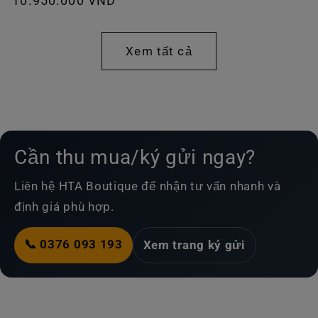
Giá
10.950.000 VND
thường
thông
thường
Xem tất cả
Cần thu mua/ký gửi ngay?
Liên hệ HTA Boutique để nhận tư vấn nhanh và
định giá phù hợp.
📞 0376 093 193
Xem trang ký gửi