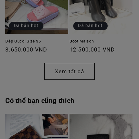
Đã bán hết
Đã bán hết
Dép Gucci Size 35
Boot Maison
Giá
8.650.000 VND
Giá
12.500.000 VND
thông
thông
thường
thường
Xem tất cả
Có thể bạn cũng thích