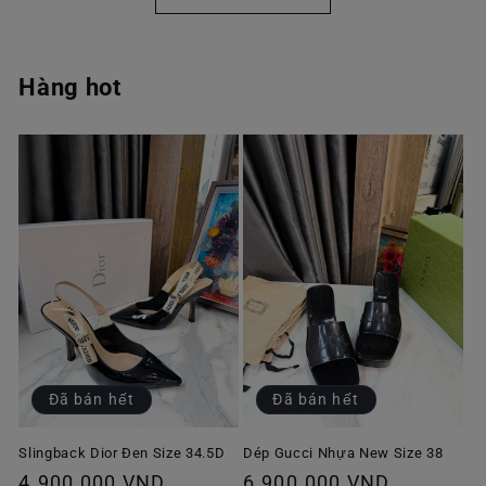
Hàng hot
Đã bán hết
Đã bán hết
Slingback Dior Đen Size 34.5D
Dép Gucci Nhựa New Size 38
Giá
4.900.000 VND
Giá
6.900.000 VND