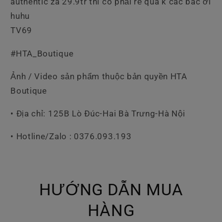
authentic zá 29.9tr thì có phải rẻ quá k các bác ơi
huhu
TV69
#HTA_Boutique
Ảnh / Video sản phẩm thuộc bản quyền HTA
Boutique
• Địa chỉ: 125B Lò Đúc-Hai Bà Trưng-Hà Nội
• Hotline/Zalo : 0376.093.193
HƯỚNG DẪN MUA
HÀNG