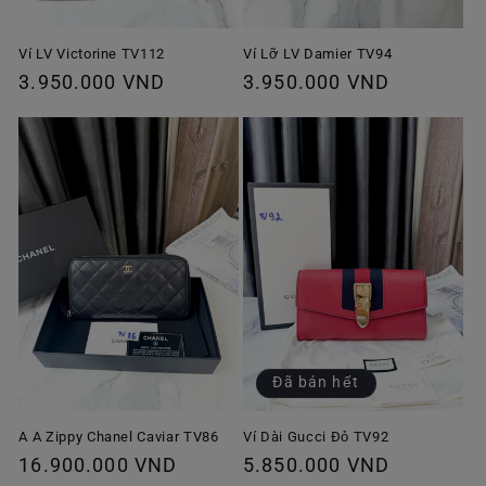
Ví Lỡ LV Damier TV94
Ví LV Victorine TV112
Giá
3.950.000 VND
Giá
3.950.000 VND
thông
thông
thường
thường
Đã bán hết
A A Zippy Chanel Caviar TV86
Ví Dài Gucci Đỏ TV92
Giá
16.900.000 VND
Giá
5.850.000 VND